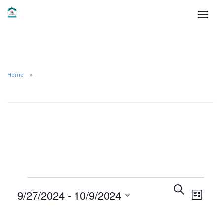
Home
N
B
N
9/27/2024
 - 
10/9/2024
L
u
a
a
i
s
S