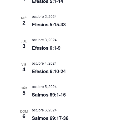
a
Efesios 5:1-14
u
s
octubre 2, 2024
MIÉ
e
d
2
Efesios 5:15-33
e
d
E
a
octubre 3, 2024
JUE
3
v
Efesios 6:1-9
y
e
v
octubre 4, 2024
VIE
n
i
4
Efesios 6:10-24
t
s
o
octubre 5, 2024
t
SÁB
5
Salmos 69:1-16
a
s
octubre 6, 2024
DOM
6
Salmos 69:17-36
d
e