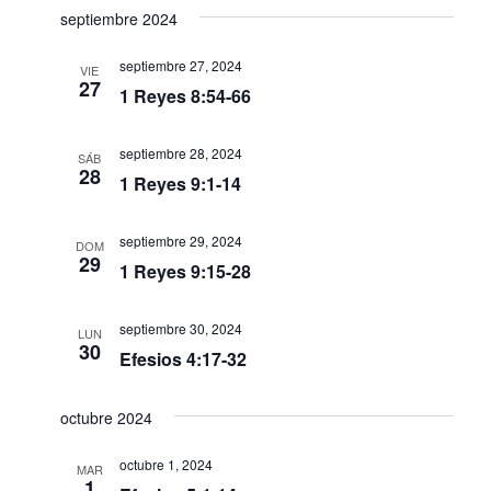
v
v
s
c
septiembre 2024
e
t
a
e
e
l
a
r
septiembre 27, 2024
g
e
VIE
g
27
1 Reyes 8:54-66
c
a
a
c
c
i
c
septiembre 28, 2024
SÁB
o
28
i
1 Reyes 9:1-14
i
n
ó
a
ó
septiembre 29, 2024
n
DOM
l
29
n
1 Reyes 9:15-28
a
d
d
f
e
e
septiembre 30, 2024
LUN
e
30
c
v
Efesios 4:17-32
b
h
i
a
ú
octubre 2024
s
.
s
t
octubre 1, 2024
MAR
1
q