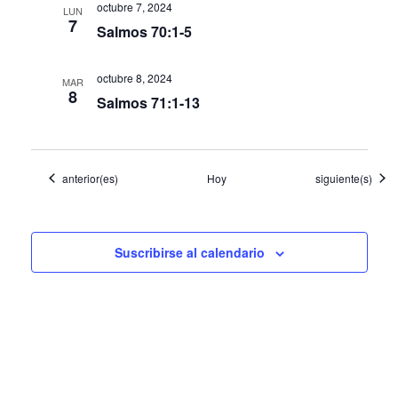
octubre 7, 2024
LUN
E
7
Salmos 70:1-5
v
octubre 8, 2024
e
MAR
8
Salmos 71:1-13
n
t
o
Eventos
Eventos
anterior(es)
Hoy
siguiente(s)
s
Suscribirse al calendario