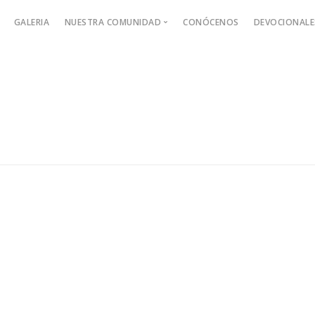
GALERIA
NUESTRA COMUNIDAD
CONÓCENOS
DEVOCIONALE
Alpha en Hechos 29
Jesus Fol
Devocion
Adultos