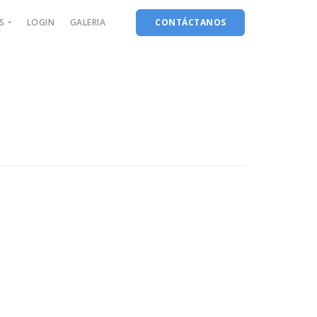
S
LOGIN
GALERIA
CONTÁCTANOS
lowers
al R3:18