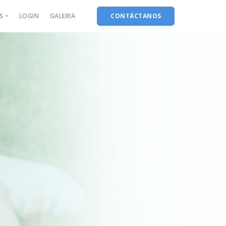
S
LOGIN
GALERIA
CONTÁCTANOS
lowers
al R3:18