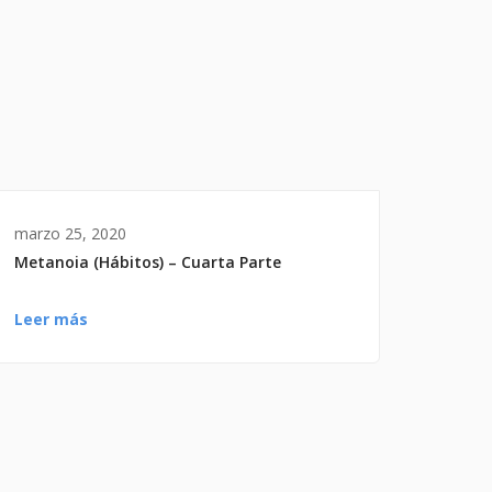
a
a
r
r
i
b
a
/
marzo 25, 2020
a
Metanoia (Hábitos) – Cuarta Parte
b
a
Leer más
j
o
p
a
r
a