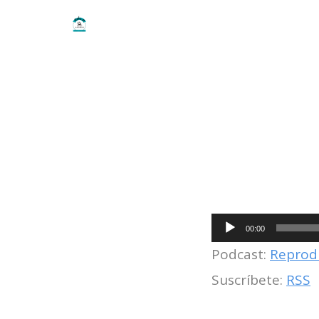
R
00:00
e
Podcast:
Reprod
p
r
Suscríbete:
RSS
o
d