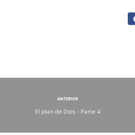
u
c
t
o
r
d
e
a
u
d
i
o
ANTERIOR
El plan de Dios - Parte 4