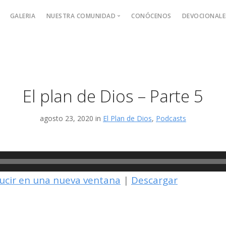
GALERIA
NUESTRA COMUNIDAD
CONÓCENOS
DEVOCIONALE
Alpha en Hechos 29
Jesus Fol
Devocion
Adultos
El plan de Dios – Parte 5
agosto 23, 2020 in
El Plan de Dios
,
Podcasts
ucir en una nueva ventana
|
Descargar